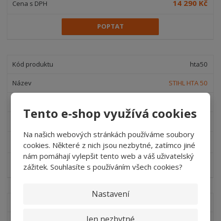
14 290 Kč
POPTAT
hta50
STIHL HTA 50
SKLADEM
Tento e-shop využívá cookies
6 479,34 Kč
Na našich webových stránkách používáme soubory
7 840 Kč
cookies. Některé z nich jsou nezbytné, zatímco jiné
nám pomáhají vylepšit tento web a váš uživatelský
POPTAT
zážitek. Souhlasíte s používáním všech cookies?
Nastavení
hta86
Jen nezbytné