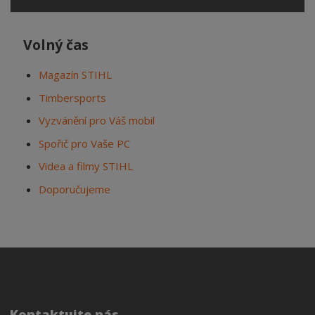
Volný čas
Magazín STIHL
Timbersports
Vyzvánění pro Váš mobil
Spořič pro Vaše PC
Videa a filmy STIHL
Doporučujeme
Kontaktujte nás