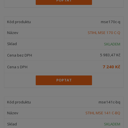
mse170c-q
STIHL MSE 170 C-Q
SKLADEM
5 983,47 Kč
7 240 Kč
POPTAT
mse141c-bq
STIHL MSE 141 C-BQ
SKLADEM