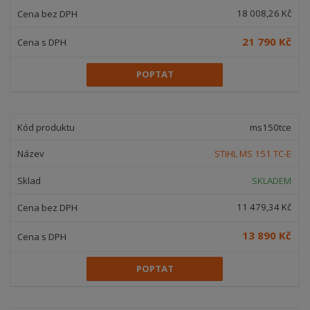
18 008,26 Kč
21 790 Kč
POPTAT
ms150tce
STIHL MS 151 TC-E
SKLADEM
11 479,34 Kč
13 890 Kč
POPTAT