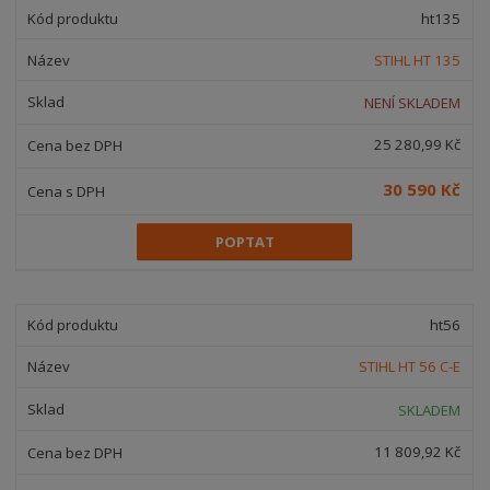
ht135
STIHL HT 135
NENÍ SKLADEM
25 280,99 Kč
30 590 Kč
POPTAT
ht56
STIHL HT 56 C-E
SKLADEM
11 809,92 Kč