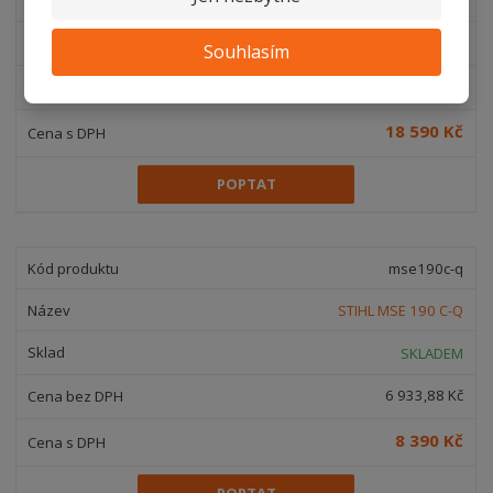
Vyvětvovací pila HTA 86
SKLADEM
Souhlasím
15 363,64 Kč
18 590 Kč
POPTAT
mse190c-q
STIHL MSE 190 C-Q
SKLADEM
6 933,88 Kč
8 390 Kč
POPTAT