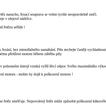
těz nasucho, řezací souprava se velmi rychle neopravitelně zničí.
eje v olejové nádržce.
 řetězu seřídit !
řezání, bez mimořádného namáhání. Pilu nechejte častěji vychladnout.
ečnému přetížení motoru během záběhu pily.
v pohonném ústrojí vzniká vyšší třecí odpor. Svého maximálního výko
ení motoru - mohlo by dojít k poškození motoru !
se řetěz smršťuje. Nepovolený řetěz může způsobit poškození klikového