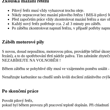
Zkouška mazání řetězu
Pilový řetěz musí vždy vyhazovat trochu oleje.
Nikdy nepracovat bez mazání pilového řetězu ! Běží-li pilový ře
Před započetím práce vždy zkontrolovat mazání řetězu a stav ol
Každý nový řetěz potřebuje cca. 2 až 3 minuty pro záběh.
Po záběhu zkontrolovat napnutí řetězu, v případě potřeby napnutí
Záběh motorové pily
S novou, dosud nepoužitou, motorovou pilou, provádějte běžné úkony 
řezání), a to do spotřebování třetí nádrže paliva. Tím zabráníte zbyt
NEZABÍHEJTE NA VOLNOBĚH !
Během záběhu se pohyblivé díly musí ve vzájemném poměru ustálit - 
Nenařizujte karburátor na chudší směs kvůli docílení zdánlivého zvýš
Po skončení práce
Povolit pilový řetěz,
pokud byl během provozu při pracovní teplotě dopínán. Při chladnutí 