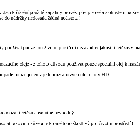
idaci k čištění použité kapaliny provést předpisově a s ohledem na život
 se do nádržky nedostala žádná nečistota !
y používat pouze pro životní prostředí nezávadný jakostní řetězový ma
í mazacího oleje - z tohoto důvodu používat pouze speciální olej k mazán
 případě použít jeden z jednorozsahových olejů třídy HD:
 pro mazání řetězu absolutně nevhodný.
obit rakovinu kůže a je kromě toho škodlivý pro životní prostředí !