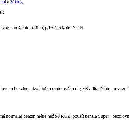
tihl
a
Viking
.
 ND
jzubu, nože plotostřihu, pilového kotouče atd.
kového benzinu a kvalitního motorového oleje.Kvalita těchto provozníc
 normální benzin méně než 90 ROZ, použít benzin Super - bezolovnat