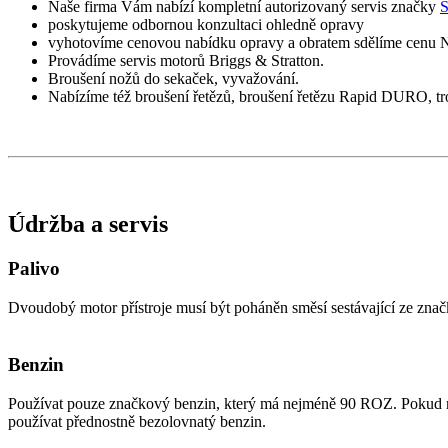
Naše firma Vám nabízí kompletní autorizovaný servis značky
S
poskytujeme odbornou konzultaci ohledně opravy
vyhotovíme cenovou nabídku opravy a obratem sdělíme cenu
Provádíme servis motorů Briggs & Stratton.
Broušení nožů do sekaček, vyvažování.
Nabízíme též broušení řetězů, broušení řetězu Rapid DURO, tro
Údržba a servis
Palivo
Dvoudobý motor přístroje musí být poháněn směsí sestávající ze znač
Benzin
Používat pouze značkový benzin, který má nejméně 90 ROZ. Pokud má
používat přednostně bezolovnatý benzin.