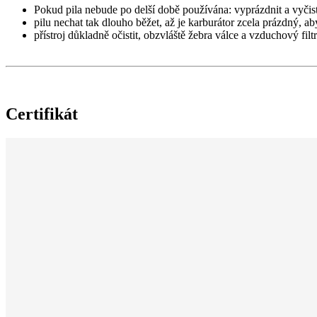
Pokud pila nebude po delší době používána: vyprázdnit a vyčis
pilu nechat tak dlouho běžet, až je karburátor zcela prázdný, 
přístroj důkladně očistit, obzvláště žebra válce a vzduchový filtr
Certifikát