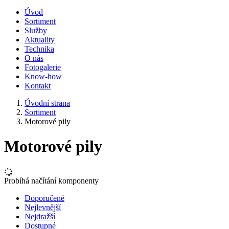
Úvod
Sortiment
Služby
Aktuality
Technika
O nás
Fotogalerie
Know-how
Kontakt
Úvodní strana
Sortiment
Motorové pily
Motorové pily
Probíhá načítání komponenty
Doporučené
Nejlevnější
Nejdražší
Dostupné