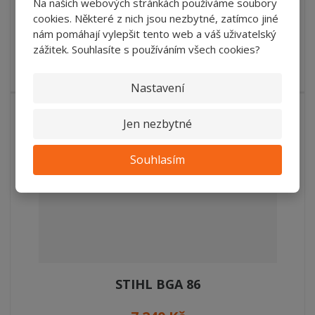
Na našich webových stránkách používáme soubory
cookies. Některé z nich jsou nezbytné, zatímco jiné
nám pomáhají vylepšit tento web a váš uživatelský
SKLADEM
zážitek. Souhlasíte s používáním všech cookies?
Hmostnost 2,3 kg Síla foukání 15 N Napětí 36 V
Nastavení
Jen nezbytné
Souhlasím
STIHL BGA 86