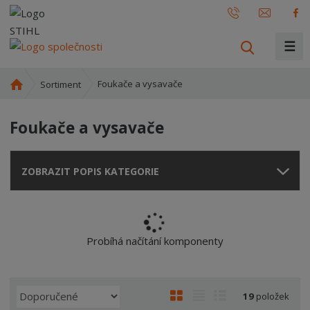
☰
V
y
h
Ú
Foukače a vysavače
Sortiment
l
v
o
e
Foukače a vysavače
d
d
n
a
í
t
ZOBRAZIT POPIS KATEGORIE
s
t
r
a
n
Probíhá načítání komponenty
a
Ř
O
T
Ř
19
položek
A