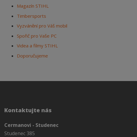
Magazín STIHL
Timbersports
Vyzvánění pro Váš mobil
Spořič pro Vaše PC
Videa a filmy STIHL
Doporučujeme
Kontaktujte nás
Cermanovi - Studenec
Studenec 385