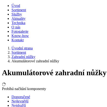
Úvod
Sortiment
Služby
Aktuality
Technika
O nás
Fotogalerie
Know-how
Kontakt
Úvodní strana
Sortiment
Zahradní nůžky
Akumulátorové zahradní nůžky
Akumulátorové zahradní nůžky
Probíhá načítání komponenty
Doporučené
Nejlevnější
Nejdražší