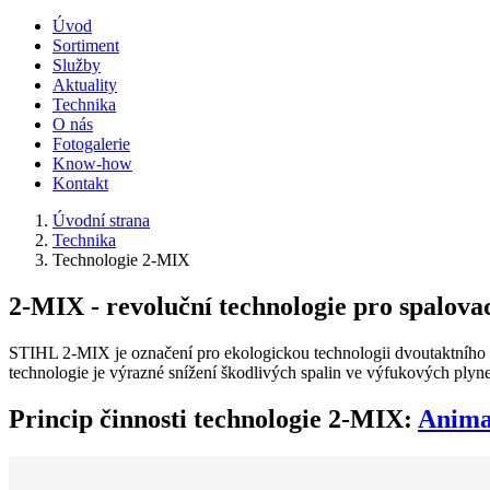
Úvod
Sortiment
Služby
Aktuality
Technika
O nás
Fotogalerie
Know-how
Kontakt
Úvodní strana
Technika
Technologie 2-MIX
2-MIX - revoluční technologie pro spalova
STIHL 2-MIX je označení pro ekologickou technologii dvoutaktního 
technologie je výrazné snížení škodlivých spalin ve výfukových plyn
Princip činnosti technologie 2-MIX:
Anima