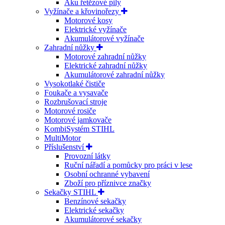
Aku řetězové pily
Vyžínače a křovinořezy
Motorové kosy
Elektrické vyžínače
Akumulátorové vyžínače
Zahradní nůžky
Motorové zahradní nůžky
Elektrické zahradní nůžky
Akumulátorové zahradní nůžky
Vysokotlaké čističe
Foukače a vysavače
Rozbrušovací stroje
Motorové rosiče
Motorové jamkovače
KombiSystém STIHL
MultiMotor
Příslušenství
Provozní látky
Ruční nářadí a pomůcky pro práci v lese
Osobní ochranné vybavení
Zboží pro příznivce značky
Sekačky STIHL
Benzínové sekačky
Elektrické sekačky
Akumulátorové sekačky