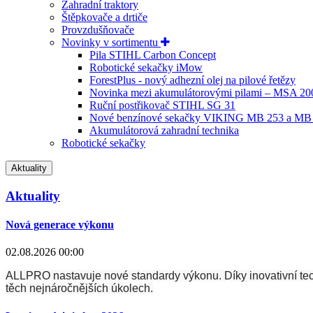
Zahradní traktory
Štěpkovače a drtiče
Provzdušňovače
Novinky v sortimentu
Pila STIHL Carbon Concept
Robotické sekačky iMow
ForestPlus - nový adhezní olej na pilové řetězy
Novinka mezi akumulátorovými pilami – MSA 2
Ruční postřikovač STIHL SG 31
Nové benzínové sekačky VIKING MB 253 a MB
Akumulátorová zahradní technika
Robotické sekačky
Aktuality
Aktuality
Nová generace výkonu
02.08.2026 00:00
ALLPRO nastavuje nové standardy výkonu. Díky inovativní techn
těch nejnáročnějších úkolech.