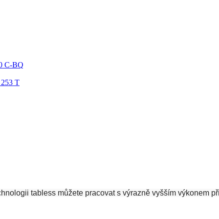
00 C-BQ
 253 T
ologii tabless můžete pracovat s výrazně vyšším výkonem při ka