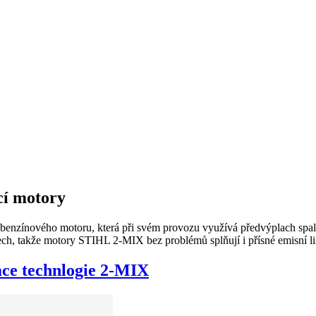
cí motory
benzínového motoru, která při svém provozu využívá předvýplach spal
ech, takže motory STIHL 2-MIX bez problémů splňují i přísné emisní l
ce technlogie 2-MIX