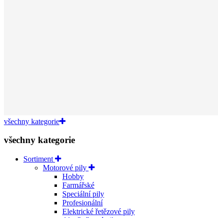
všechny kategorie
všechny kategorie
Sortiment
Motorové pily
Hobby
Farmářské
Speciální pily
Profesionální
Elektrické řetězové pily