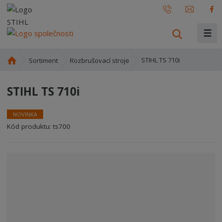
☰
V
y
h
Ú
STIHL TS 710i
Sortiment
Rozbrušovací stroje
l
v
o
e
STIHL TS 710i
d
d
n
a
í
NOVINKA
t
s
Kód produktu:
ts700
t
r
a
n
a