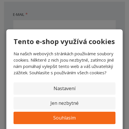
*
E-MAIL
*
JMÉNO A PŘÍJMENÍ
Tento e-shop využívá cookies
Na našich webových stránkách používáme soubory
cookies. Některé z nich jsou nezbytné, zatímco jiné
*
TEXT DOTAZU
nám pomáhají vylepšit tento web a váš uživatelský
zážitek. Souhlasíte s používáním všech cookies?
Nastavení
Jen nezbytné
Souhlasím