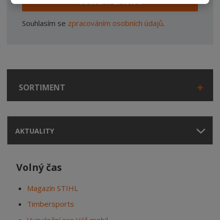
ODESLAT ZPRÁVU
Souhlasím se
zpracováním osobních údajů
.
SORTIMENT
AKTUALITY
Volný čas
Magazín STIHL
Timbersports
Vyzvánění pro Váš mobil