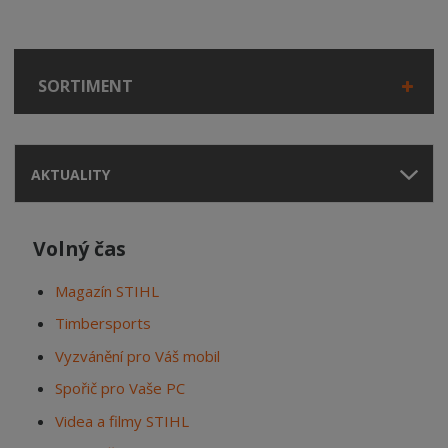
SORTIMENT
AKTUALITY
Volný čas
Magazín STIHL
Timbersports
Vyzvánění pro Váš mobil
Spořič pro Vaše PC
Videa a filmy STIHL