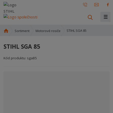
☰
V
y
h
Ú
STIHL SGA 85
Sortiment
Motorové rosiče
l
v
o
e
STIHL SGA 85
d
d
n
a
í
Kód produktu:
sga85
t
s
t
r
a
n
a