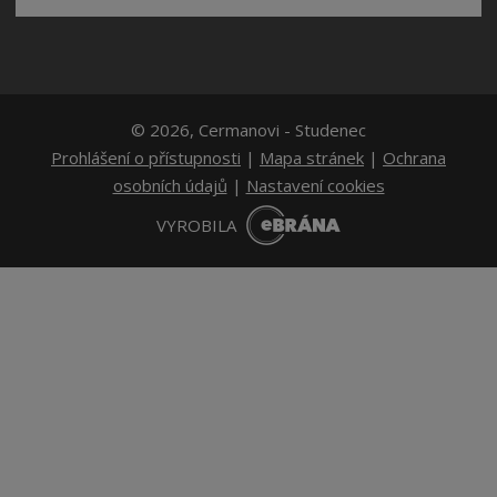
© 2026, Cermanovi - Studenec
Prohlášení o přístupnosti
|
Mapa stránek
|
Ochrana
osobních údajů
|
Nastavení cookies
E
VYROBILA
B
R
Á
N
A
.
C
Z