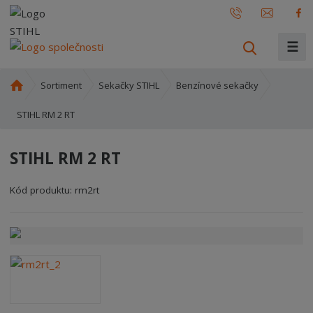
☰
V
y
h
Ú
Sortiment
Sekačky STIHL
Benzínové sekačky
l
v
o
STIHL RM 2 RT
e
d
d
n
a
STIHL RM 2 RT
í
t
s
Kód produktu:
rm2rt
t
r
a
n
a