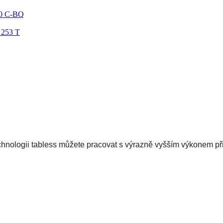
00 C-BQ
 253 T
ologii tabless můžete pracovat s výrazně vyšším výkonem při ka