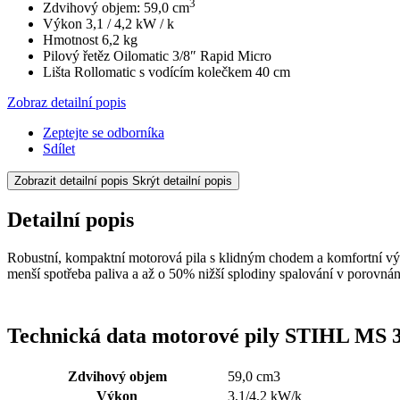
3
Zdvihový objem: 59,0 cm
Výkon 3,1 / 4,2 kW / k
Hmotnost 6,2 kg
Pilový řetěz Oilomatic 3/8″ Rapid Micro
Lišta Rollomatic s vodícím kolečkem 40 cm
Zobraz detailní popis
Zeptejte se odborníka
Sdílet
Zobrazit detailní popis
Skrýt detailní popis
Detailní popis
Robustní, kompaktní motorová pila s klidným chodem a komfortní vý
menší spotřeba paliva a až o 50% nižší splodiny spalování v porovn
Technická data motorové pily STIHL MS 
Zdvihový objem
59,0 cm3
Výkon
3,1/4,2 kW/k