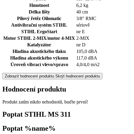
Hmotnost
6,2 kg
Délka lišty
40 cm
Pilový řetěz Oilomatic
3/8" RMC
Antivibrační systém STIHL
sériově
STIHL ErgoStart
ne E
Motor STIHL 2-MIX/motor 4-MIX
2-MIX
Katalyzátor
ne D
Hladina akustického tlaku
105,0 dBA
Hladina akustického výkonu
117,0 dBA
Úroveň vibrací vlevo/vpravo
4,0/4,0 m/s2
Zobrazit hodnocení produktu
Skrýt hodnocení produktu
Hodnocení produktu
Produkt zatím nikdo nehodnotil, buďte první!
Poptat STIHL MS 311
Poptat %name%