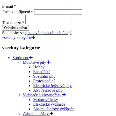
E-mail
*
Jméno a příjmení
*
Text dotazu
*
Odeslat zprávu
Souhlasím se
zpracováním osobních údajů
.
všechny kategorie
všechny kategorie
Sortiment
Motorové pily
Hobby
Farmářské
Speciální pily
Profesionální
Elektrické řetězové pily
Aku řetězové pily
Vyžínače a křovinořezy
Motorové kosy
Elektrické vyžínače
Akumulátorové vyžínače
Zahradní nůžky