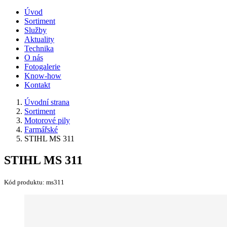
Úvod
Sortiment
Služby
Aktuality
Technika
O nás
Fotogalerie
Know-how
Kontakt
Úvodní strana
Sortiment
Motorové pily
Farmářské
STIHL MS 311
STIHL MS 311
Kód produktu:
ms311