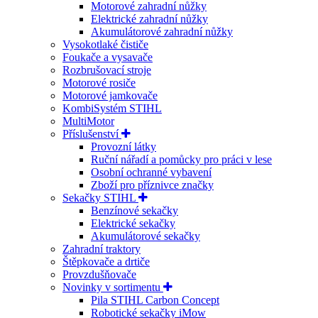
Motorové zahradní nůžky
Elektrické zahradní nůžky
Akumulátorové zahradní nůžky
Vysokotlaké čističe
Foukače a vysavače
Rozbrušovací stroje
Motorové rosiče
Motorové jamkovače
KombiSystém STIHL
MultiMotor
Příslušenství
Provozní látky
Ruční nářadí a pomůcky pro práci v lese
Osobní ochranné vybavení
Zboží pro příznivce značky
Sekačky STIHL
Benzínové sekačky
Elektrické sekačky
Akumulátorové sekačky
Zahradní traktory
Štěpkovače a drtiče
Provzdušňovače
Novinky v sortimentu
Pila STIHL Carbon Concept
Robotické sekačky iMow