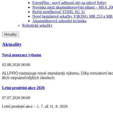
ForestPlus - nový adhezní olej na pilové řetězy
Novinka mezi akumulátorovými pilami – MSA 2
Ruční postřikovač STIHL SG 31
Nové benzínové sekačky VIKING MB 253 a MB
Akumulátorová zahradní technika
Robotické sekačky
Aktuality
Aktuality
Nová generace výkonu
02.08.2026 00:00
ALLPRO nastavuje nové standardy výkonu. Díky inovativní techn
těch nejnáročnějších úkolech.
Letní prodejní akce 2026
07.07.2026 00:00
Letní prodejní akce – 1. 7. až 31. 8. 2026