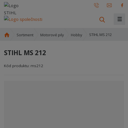
☰
V
y
h
Ú
STIHL MS 212
Sortiment
Motorové pily
Hobby
l
v
o
e
STIHL MS 212
d
d
n
a
í
Kód produktu:
ms212
t
s
t
r
a
n
a