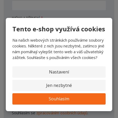
*
JMÉNO A PŘÍJMENÍ
Tento e-shop využívá cookies
*
Na našich webových stránkách používáme soubory
TEXT DOTAZU
cookies. Některé z nich jsou nezbytné, zatímco jiné
nám pomáhají vylepšit tento web a váš uživatelský
zážitek. Souhlasíte s používáním všech cookies?
Nastavení
Jen nezbytné
Souhlasím
ODESLAT ZPRÁVU
Souhlasím se
zpracováním osobních údajů
.