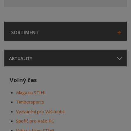
SORTIMENT
AKTUALITY
Volný čas
Magazín STIHL
Timbersports
Vyzvánění pro Váš mobil
Spořič pro Vaše PC
Videa a filmy STIHL