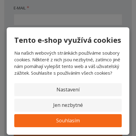
*
E-MAIL
*
JMÉNO A PŘÍJMENÍ
Tento e-shop využívá cookies
Na našich webových stránkách používáme soubory
*
cookies. Některé z nich jsou nezbytné, zatímco jiné
TEXT DOTAZU
nám pomáhají vylepšit tento web a váš uživatelský
zážitek. Souhlasíte s používáním všech cookies?
Nastavení
Jen nezbytné
Souhlasím
ODESLAT ZPRÁVU