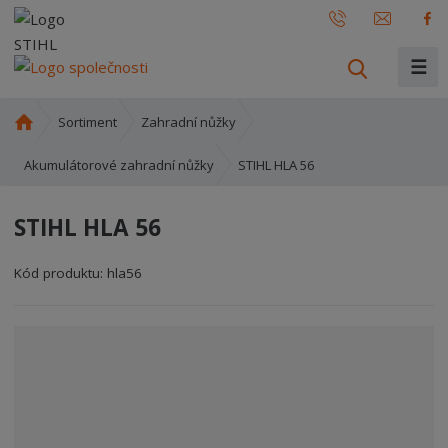
☰
V
y
h
Ú
Sortiment
Zahradní nůžky
l
v
o
e
STIHL HLA 56
Akumulátorové zahradní nůžky
d
d
n
a
STIHL HLA 56
í
t
s
Kód produktu:
hla56
t
r
a
n
a