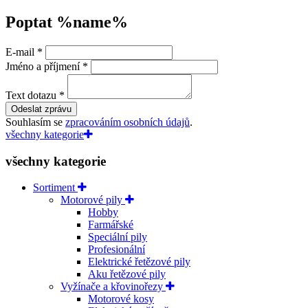
Poptat %name%
E-mail
*
Jméno a příjmení
*
Text dotazu
*
Odeslat zprávu
Souhlasím se
zpracováním osobních údajů
.
všechny kategorie
všechny kategorie
Sortiment
Motorové pily
Hobby
Farmářské
Speciální pily
Profesionální
Elektrické řetězové pily
Aku řetězové pily
Vyžínače a křovinořezy
Motorové kosy