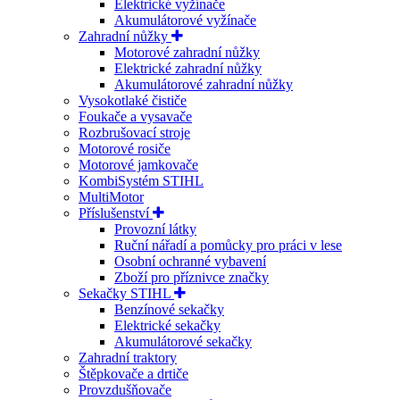
Elektrické vyžínače
Akumulátorové vyžínače
Zahradní nůžky
Motorové zahradní nůžky
Elektrické zahradní nůžky
Akumulátorové zahradní nůžky
Vysokotlaké čističe
Foukače a vysavače
Rozbrušovací stroje
Motorové rosiče
Motorové jamkovače
KombiSystém STIHL
MultiMotor
Příslušenství
Provozní látky
Ruční nářadí a pomůcky pro práci v lese
Osobní ochranné vybavení
Zboží pro příznivce značky
Sekačky STIHL
Benzínové sekačky
Elektrické sekačky
Akumulátorové sekačky
Zahradní traktory
Štěpkovače a drtiče
Provzdušňovače