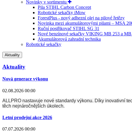
Novinky v sortimentu
Pila STIHL Carbon Concept
Robotické sekačky iMow
ForestPlus - nový adhezní olej na pilové řetězy
Novinka mezi akumulátorovými pilami – MSA 2
Ruční postřikovač STIHL SG 31
Nové benzínové sekačky VIKING MB 253 a MB
Akumulátorová zahradní technika
Robotické sekačky
Aktuality
Aktuality
Nová generace výkonu
02.08.2026 00:00
ALLPRO nastavuje nové standardy výkonu. Díky inovativní techn
těch nejnáročnějších úkolech.
Letní prodejní akce 2026
07.07.2026 00:00