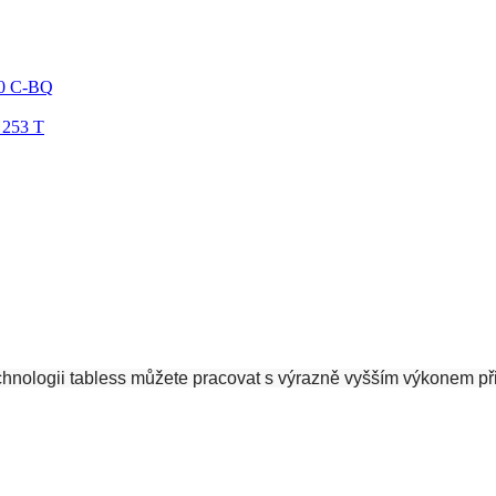
00 C-BQ
 253 T
ologii tabless můžete pracovat s výrazně vyšším výkonem při ka