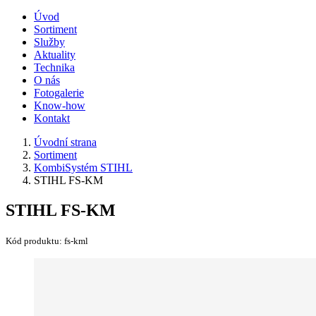
Úvod
Sortiment
Služby
Aktuality
Technika
O nás
Fotogalerie
Know-how
Kontakt
Úvodní strana
Sortiment
KombiSystém STIHL
STIHL FS-KM
STIHL FS-KM
Kód produktu:
fs-kml