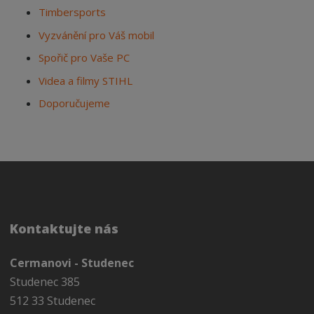
Timbersports
Vyzvánění pro Váš mobil
Spořič pro Vaše PC
Videa a filmy STIHL
Doporučujeme
Kontaktujte nás
Cermanovi - Studenec
Studenec 385
512 33 Studenec