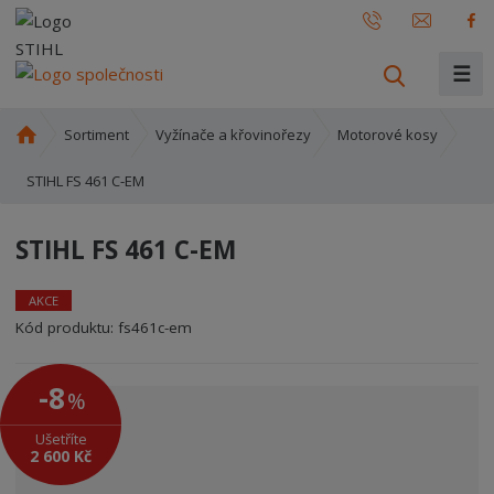
☰
V
y
h
Ú
Sortiment
Vyžínače a křovinořezy
Motorové kosy
l
v
o
STIHL FS 461 C-EM
e
d
d
n
a
STIHL FS 461 C-EM
í
t
s
t
AKCE
r
Kód produktu:
fs461c-em
a
n
-8
%
a
Ušetříte
2 600 Kč