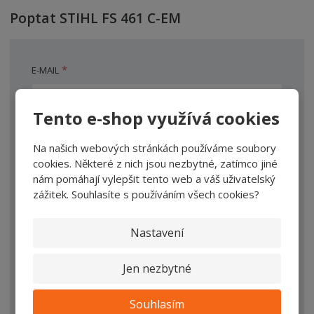
Poptat STIHL FS 461 C-EM
*
E-MAIL
Tento e-shop využívá cookies
*
JMÉNO A PŘÍJMENÍ
Na našich webových stránkách používáme soubory
cookies. Některé z nich jsou nezbytné, zatímco jiné
nám pomáhají vylepšit tento web a váš uživatelský
*
TEXT DOTAZU
zážitek. Souhlasíte s používáním všech cookies?
Nastavení
Jen nezbytné
Souhlasím