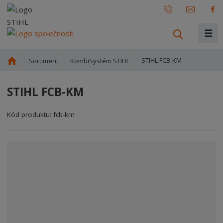
☰
V
y
h
Ú
STIHL FCB-KM
Sortiment
KombiSystém STIHL
l
v
o
e
STIHL FCB-KM
d
d
n
a
í
Kód produktu:
fcb-km
t
s
t
r
a
n
a