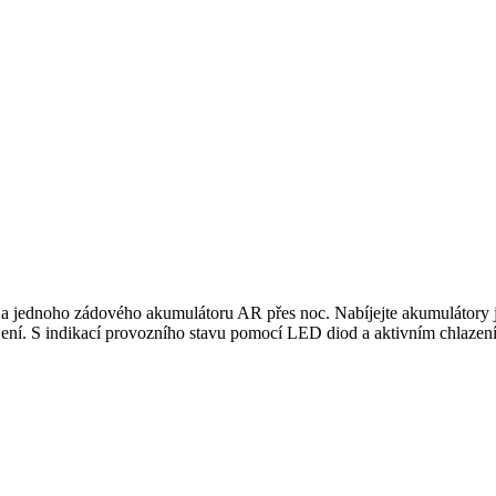
a jednoho zádového akumulátoru AR přes noc. Nabíjejte akumulátory je
ájení. S indikací provozního stavu pomocí LED diod a aktivním chlaze