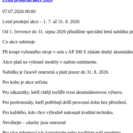
07.07.2026 00:00
Letní prodejní akce – 1. 7. až 31. 8. 2026
Od 1. července do 31. srpna 2026 přinášíme speciální letní nabídku 
Co akce zahrnuje
Při koupi vybraného stroje v setu s AP 300 S získáte druhý akumulát
Akce platí na vybrané modely v našem sortimentu.
Nabídka je časově omezená a platí pouze do 31. 8. 2026.
Pro koho je akce určena
Pro zákazníky, kteří chtějí rozšířit svou akumulátorovou výbavu.
Pro profesionály, kteří potřebují delší provozní dobu bez přerušení.
Pro každého, kdo chce výhodně nakoupit kvalitní techniku.
Neváhejte – zásoby jsou omezené
Pro více informací nás kontaktujte nebo navštivte naši prodejnu.