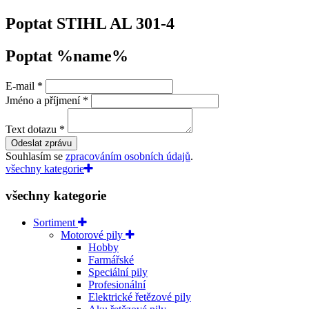
Poptat STIHL AL 301-4
Poptat %name%
E-mail
*
Jméno a příjmení
*
Text dotazu
*
Odeslat zprávu
Souhlasím se
zpracováním osobních údajů
.
všechny kategorie
všechny kategorie
Sortiment
Motorové pily
Hobby
Farmářské
Speciální pily
Profesionální
Elektrické řetězové pily