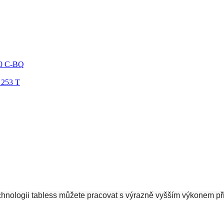
00 C-BQ
 253 T
ologii tabless můžete pracovat s výrazně vyšším výkonem při ka