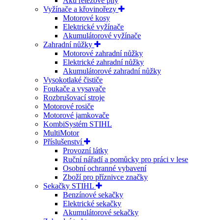
Aku řetězové pily
Vyžínače a křovinořezy
Motorové kosy
Elektrické vyžínače
Akumulátorové vyžínače
Zahradní nůžky
Motorové zahradní nůžky
Elektrické zahradní nůžky
Akumulátorové zahradní nůžky
Vysokotlaké čističe
Foukače a vysavače
Rozbrušovací stroje
Motorové rosiče
Motorové jamkovače
KombiSystém STIHL
MultiMotor
Příslušenství
Provozní látky
Ruční nářadí a pomůcky pro práci v lese
Osobní ochranné vybavení
Zboží pro příznivce značky
Sekačky STIHL
Benzínové sekačky
Elektrické sekačky
Akumulátorové sekačky