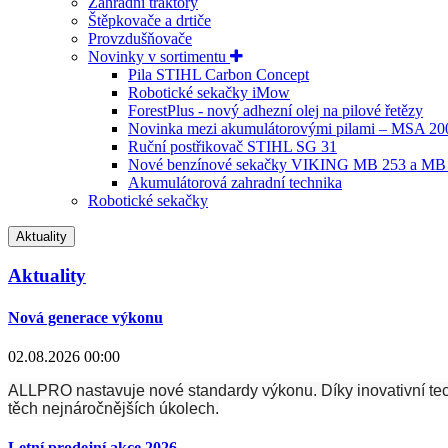
Zahradní traktory
Štěpkovače a drtiče
Provzdušňovače
Novinky v sortimentu
Pila STIHL Carbon Concept
Robotické sekačky iMow
ForestPlus - nový adhezní olej na pilové řetězy
Novinka mezi akumulátorovými pilami – MSA 2
Ruční postřikovač STIHL SG 31
Nové benzínové sekačky VIKING MB 253 a MB
Akumulátorová zahradní technika
Robotické sekačky
Aktuality
Aktuality
Nová generace výkonu
02.08.2026 00:00
ALLPRO nastavuje nové standardy výkonu. Díky inovativní techn
těch nejnáročnějších úkolech.
Letní prodejní akce 2026