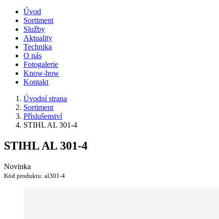
Úvod
Sortiment
Služby
Aktuality
Technika
O nás
Fotogalerie
Know-how
Kontakt
Úvodní strana
Sortiment
Příslušenství
STIHL AL 301-4
STIHL AL 301-4
Novinka
Kód produktu:
al301-4