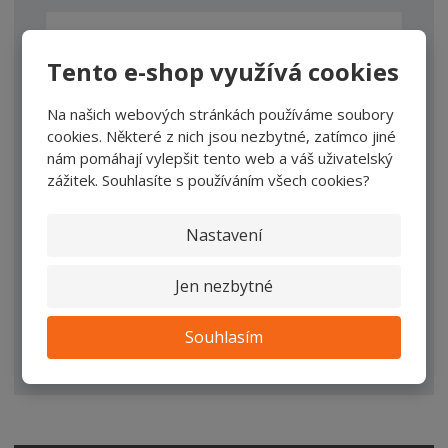
Tento e-shop využívá cookies
*
TEXT DOTAZU
Na našich webových stránkách používáme soubory
cookies. Některé z nich jsou nezbytné, zatímco jiné
nám pomáhají vylepšit tento web a váš uživatelský
zážitek. Souhlasíte s používáním všech cookies?
Nastavení
Jen nezbytné
ODESLAT ZPRÁVU
Souhlasím
Souhlasím se
zpracováním osobních údajů
.