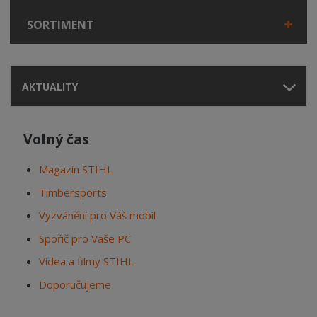
SORTIMENT
AKTUALITY
Volný čas
Magazín STIHL
Timbersports
Vyzvánění pro Váš mobil
Spořič pro Vaše PC
Videa a filmy STIHL
Doporučujeme