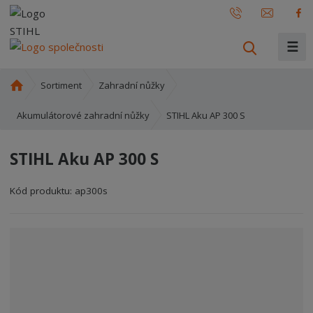
☰
V
y
h
Ú
Sortiment
Zahradní nůžky
l
v
o
e
STIHL Aku AP 300 S
Akumulátorové zahradní nůžky
d
d
n
a
STIHL Aku AP 300 S
í
t
s
Kód produktu:
ap300s
t
r
a
n
a