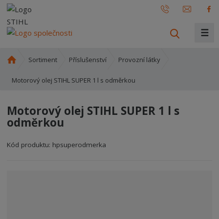
☰
V
y
h
Ú
Sortiment
Příslušenství
Provozní látky
l
v
o
Motorový olej STIHL SUPER 1 l s odměrkou
e
d
d
n
a
Motorový olej STIHL SUPER 1 l s
í
t
odměrkou
s
t
r
Kód produktu:
hpsuperodmerka
a
n
a