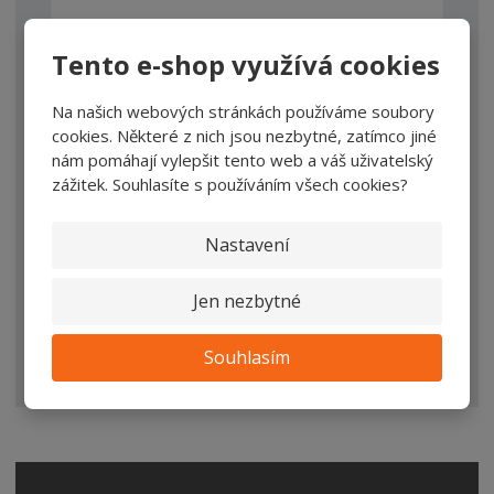
*
TEXT DOTAZU
Tento e-shop využívá cookies
Na našich webových stránkách používáme soubory
cookies. Některé z nich jsou nezbytné, zatímco jiné
nám pomáhají vylepšit tento web a váš uživatelský
zážitek. Souhlasíte s používáním všech cookies?
Nastavení
Jen nezbytné
ODESLAT ZPRÁVU
Souhlasím
Souhlasím se
zpracováním osobních údajů
.