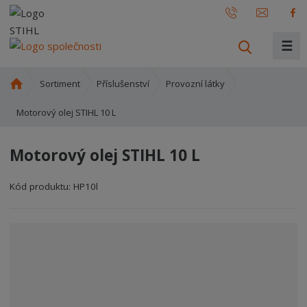
☰
V
y
h
Ú
Sortiment
Příslušenství
Provozní látky
l
v
o
Motorový olej STIHL 10 L
e
d
d
n
a
Motorový olej STIHL 10 L
í
t
s
Kód produktu:
HP10l
t
r
a
n
a