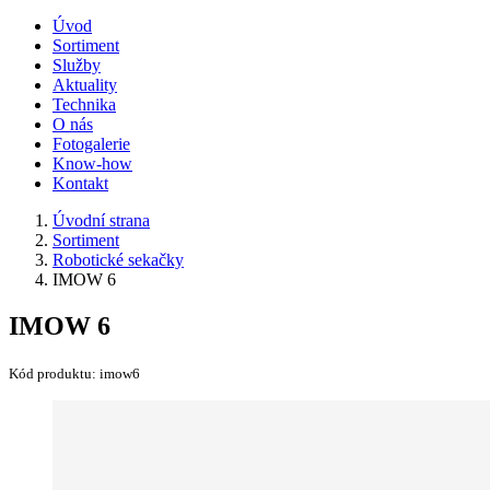
Úvod
Sortiment
Služby
Aktuality
Technika
O nás
Fotogalerie
Know-how
Kontakt
Úvodní strana
Sortiment
Robotické sekačky
IMOW 6
IMOW 6
Kód produktu:
imow6