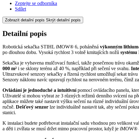
Zeptejte se odborníka
Sdílet
Zobrazit detailní popis
Skrýt detailní popis
Detailní popis
Robotická sekačka STIHL iMOW® 6, poháněná
výkonným lithium
po dlouhou dobu. Vysoká rychlost 3 volně kmitajících nožů
systému
Sekačka je vybavena mulčovací funkcí, takže posečenou trávu okamžitě
000 m²
i se sklony terénu až 40 %, například při sečení ve svahu.
Inte
Ultrazvukové senzory sekačky a řízená rychlost umožňují sekat trávu 
Senzory náklonu navíc upravují rychlost na nerovném terénu, čímž zaj
Ovládání je jednoduché a intuitivní
pomocí ovládacího panelu, kter
Uživatelé si mohou vybrat ze 3 různých režimů denního svícení na
aplikace můžete také nastavit výšku sečení na různé individuální úro
ručně.
Dešťový senzor
lze individuálně nastavit tak, aby sečení pok
stanici.
K instalaci budete potřebovat instalační sadu vhodnou pro velikost
a děti i zvířata se musí držet mimo pracovní prostor, když je iMOW® 