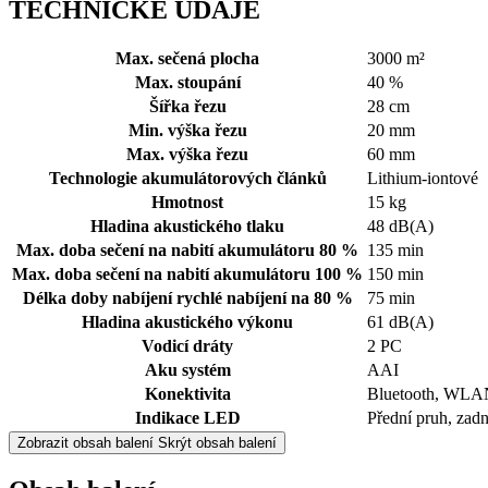
TECHNICKÉ ÚDAJE
Max. sečená plocha
3000 m²
Max. stoupání
40 %
Šířka řezu
28 cm
Min. výška řezu
20 mm
Max. výška řezu
60 mm
Technologie akumulátorových článků
Lithium-iontové
Hmotnost
15 kg
Hladina akustického tlaku
48 dB(A)
Max. doba sečení na nabití akumulátoru 80 %
135 min
Max. doba sečení na nabití akumulátoru 100 %
150 min
Délka doby nabíjení rychlé nabíjení na 80 %
75 min
Hladina akustického výkonu
61 dB(A)
Vodicí dráty
2 PC
Aku systém
AAI
Konektivita
Bluetooth, WL
Indikace LED
Přední pruh, zadn
Zobrazit obsah balení
Skrýt obsah balení