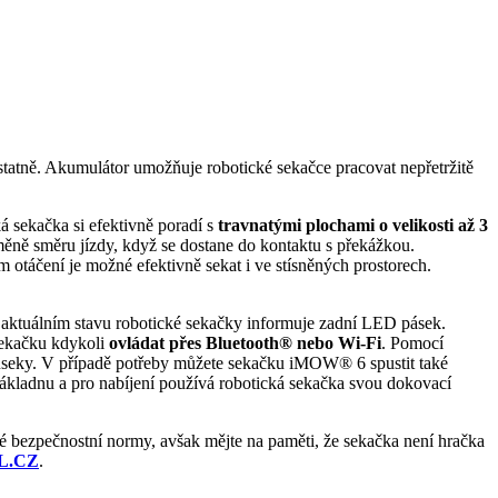
statně. Akumulátor umožňuje robotické sekačce pracovat nepřetržitě
á sekačka si efektivně poradí s
travnatými plochami o velikosti až 3
ě směru jízdy, když se dostane do kontaktu s překážkou.
 otáčení je možné efektivně sekat i ve stísněných prostorech.
O aktuálním stavu robotické sekačky informuje zadní LED pásek.
ekačku kdykoli
ovládat přes Bluetooth® nebo Wi-Fi
. Pomocí
 úseky. V případě potřeby můžete sekačku iMOW® 6 spustit také
 základnu a pro nabíjení používá robotická sekačka svou dokovací
 bezpečnostní normy, avšak mějte na paměti, že sekačka není hračka
L.CZ
.