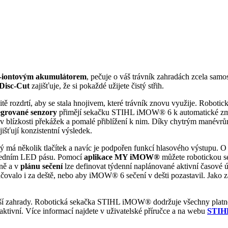
-iontovým akumulátorem
, pečuje o váš trávník zahradách zcela samo
 Disc-Cut
zajišťuje, že si pokaždé užijete čistý střih.
 rozdrtí, aby se stala hnojivem, které trávník znovu využije. Robotick
grované senzory
přimějí sekačku STIHL iMOW® 6 k automatické změn
v blízkosti překážek a pomalé přiblížení k nim. Díky chytrým manévrům
išťují konzistentní výsledek.
ý má několik tlačítek a navíc je podpořen funkcí hlasového výstupu. 
 předním LED pásu. Pomocí
aplikace MY iMOW®
můžete robotickou s
vně a v
plánu sečení
lze definovat týdenní naplánované aktivní časové
račovalo i za deště, nebo aby iMOW® 6 sečení v dešti pozastavil. Jako
 vaší zahrady. Robotická sekačka STIHL iMOW® dodržuje všechny platné
aktivní. Více informací najdete v uživatelské příručce a na webu
STIH