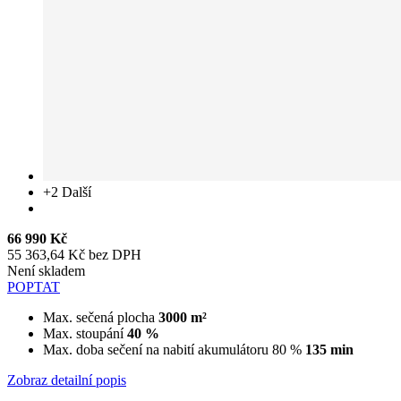
+2
Další
66 990 Kč
55 363,64 Kč bez DPH
Není skladem
POPTAT
Max. sečená plocha
3000 m²
Max. stoupání
40 %
Max. doba sečení na nabití akumulátoru 80 %
135 min
Zobraz detailní popis