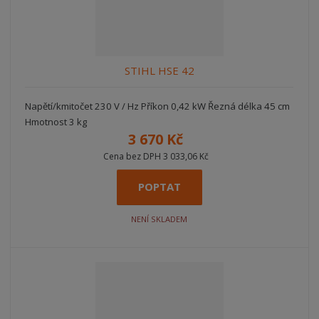
z
l
o
Í
k
k
v
P
o
o
ý
R
O
v
v
v
STIHL HSE 42
D
ý
ý
ý
U
v
v
p
K
Napětí/kmitočet 230 V / Hz Příkon 0,42 kW Řezná délka 45 cm
ý
ý
i
T
Hmotnost 3 kg
p
p
s
Ů
3 670 Kč
i
i
Cena bez DPH 3 033,06 Kč
s
s
POPTAT
NENÍ SKLADEM