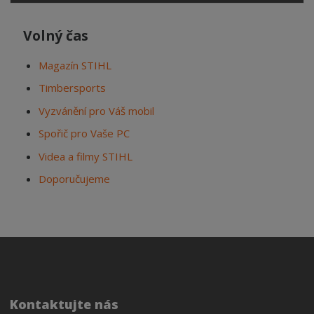
Volný čas
Magazín STIHL
Timbersports
Vyzvánění pro Váš mobil
Spořič pro Vaše PC
Videa a filmy STIHL
Doporučujeme
Kontaktujte nás