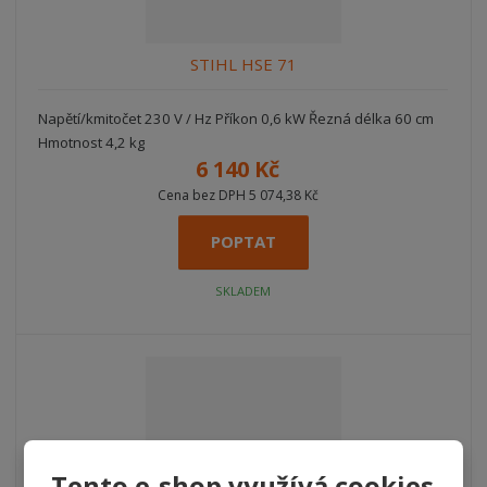
STIHL HSE 71
Napětí/kmitočet 230 V / Hz Příkon 0,6 kW Řezná délka 60 cm
Hmotnost 4,2 kg
6 140 Kč
Cena bez DPH 5 074,38 Kč
POPTAT
SKLADEM
Tento e-shop využívá cookies