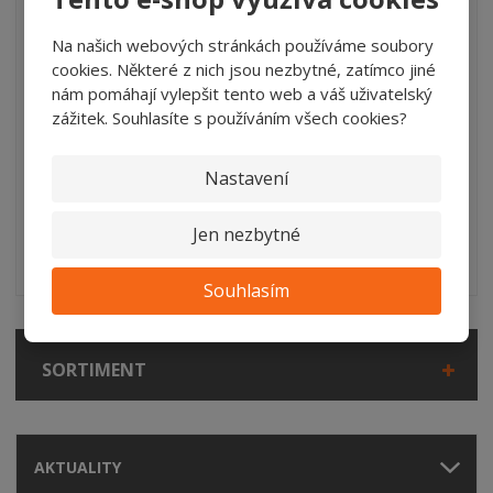
STIHL HSE 52
Na našich webových stránkách používáme soubory
cookies. Některé z nich jsou nezbytné, zatímco jiné
Napětí/kmitočet 230 V / Hz Příkon 0,50 kW Řezná délka 50 cm
nám pomáhají vylepšit tento web a váš uživatelský
Hmotnost 3,2 kg
zážitek. Souhlasíte s používáním všech cookies?
4 070 Kč
Cena bez DPH 3 363,64 Kč
Nastavení
POPTAT
Jen nezbytné
NENÍ SKLADEM
Souhlasím
SORTIMENT
AKTUALITY