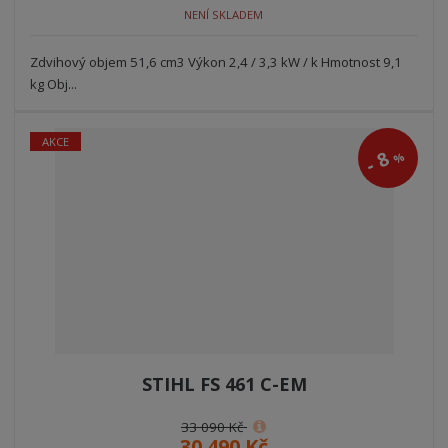
NENÍ SKLADEM
Zdvihový objem 51,6 cm3 Výkon 2,4 / 3,3 kW / k Hmotnost 9,1
kg Obj...
AKCE
8
%
-
STIHL FS 461 C-EM
33 090 Kč
30 490 Kč