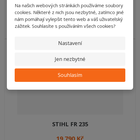
Na našich webových stránkách používáme soubory
cookies. Některé z nich jsou nezbytné, zatímco jiné
SKLADEM
nám pomáhají vylepšit tento web a váš uživatelský
zážitek. Souhlasíte s používáním všech cookies?
Hmotnost 5,7kg Napětí 36 V Výkon 2 kW
Nastavení
Jen nezbytné
Souhlasím
STIHL FR 235
19 790 Kč