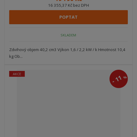
16 355,37 Kč bez DPH
POPTAT
SKLADEM
Zdvihový objem 40,2 cm3 Výkon 1,6 / 2,2 kW / k Hmotnost 10,4
kg Ob...
AKCE
11
%
-