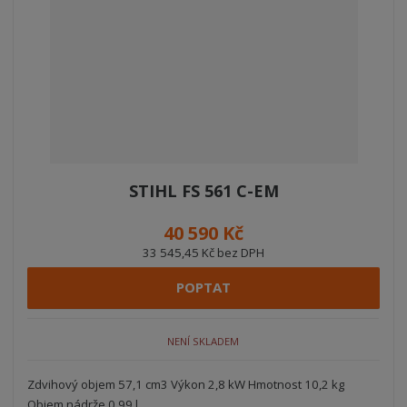
z
l
o
Í
k
k
v
P
o
o
ý
R
O
v
v
v
D
ý
ý
ý
U
v
v
p
K
ý
ý
i
T
p
p
s
Ů
i
i
STIHL FS 561 C-EM
s
s
40 590 Kč
33 545,45 Kč bez DPH
POPTAT
NENÍ SKLADEM
Zdvihový objem 57,1 cm3 Výkon 2,8 kW Hmotnost 10,2 kg
Objem nádrže 0,99 l ...