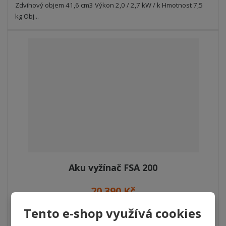
Zdvihový objem 41,6 cm3 Výkon 2,0 / 2,7 kW / k Hmotnost 7,5
kg Obj...
Aku vyžínač FSA 200
20 390 Kč
16 851,24 Kč bez DPH
Tento e-shop využívá cookies
POPTAT