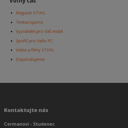
Volný čas
Magazín STIHL
Timbersports
Vyzvánění pro Váš mobil
Spořič pro Vaše PC
Videa a filmy STIHL
Doporučujeme
Kontaktujte nás
Cermanovi - Studenec